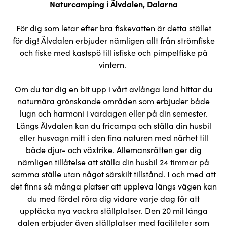
Naturcamping i Älvdalen, Dalarna
För dig som letar efter bra fiskevatten är detta stället
för dig! Älvdalen erbjuder nämligen allt från strömfiske
och fiske med kastspö till isfiske och pimpelfiske på
vintern.
Om du tar dig en bit upp i vårt avlånga land hittar du
naturnära grönskande områden som erbjuder både
lugn och harmoni i vardagen eller på din semester.
Längs Älvdalen kan du fricampa och ställa din husbil
eller husvagn mitt i den fina naturen med närhet till
både djur- och växtrike. Allemansrätten ger dig
nämligen tillåtelse att ställa din husbil 24 timmar på
samma ställe utan något särskilt tillstånd. I och med att
det finns så många platser att uppleva längs vägen kan
du med fördel röra dig vidare varje dag för att
upptäcka nya vackra ställplatser. Den 20 mil långa
dalen erbjuder även ställplatser med faciliteter som