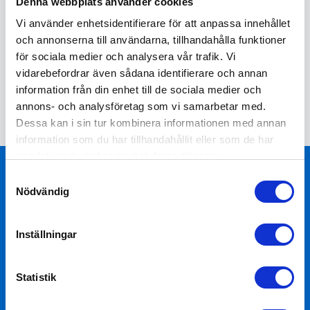
Denna webbplats använder cookies
förekommande arbeten är årlig service, fukttest och
Vi använder enhetsidentifierare för att anpassa innehållet
gasoltest.
och annonserna till användarna, tillhandahålla funktioner
för sociala medier och analysera vår trafik. Vi
Boka din service idag
vidarebefordrar även sådana identifierare och annan
information från din enhet till de sociala medier och
annons- och analysföretag som vi samarbetar med.
Dessa kan i sin tur kombinera informationen med annan
information som du har tillhandahållit eller som de har
samlat in när du har använt deras tjänster.
Samtyckesval
Ta del av vårat nyhetsbrev och
Nödvändig
kampanjer
Inställningar
Få de senaste nyheterna, erbjudandena och tipsen för
ett tryggt och smart fordonsägande direkt i din mejl och
Statistik
mobil