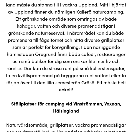
land måste du stanna till i vackra Uppland. Mitt i hjärtat
av Uppland finner du nämligen Kallerö naturcamping.
Ett grönskande område som omringas av både
kohagar, vatten och diverse promenadstigar i
grönskande naturreservat. I närområdet kan du både
promenera till fågeltornet och hitta diverse grillplatser
som är perfekt för korvgrillning. I den närliggande
hamnstaden Öregrund finns både cafeér, restauranger
och små butiker för dig som önskar lite mer liv och
rörelse. Där kan du strosa runt på små kullerstensgator,
ta en kvällspromenad på bryggorna runt vattnet eller ta
färjan över till den lilla semesterön Gräsö. Ett måste helt
enkelt!
Ställplatser för camping vid Vinströmmen, Voxnan,
Hälsingland
Naturvårdsområde, grillplatser, vackra promenadstigar
och smultronställen! Ja, Voxnadalen erbjuder minst sagt