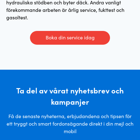
hydrauliska stödben och byter däck. Andra vanligt
förekommande arbeten är årlig service, fukttest och
gasoltest.
Boka din service idag
Ta del av vårat nyhetsbrev och
kampanjer
Få de senaste nyheterna, erbjudandena och tipsen för
ett tryggt och smart fordonsägande direkt i din mejl och
mobil