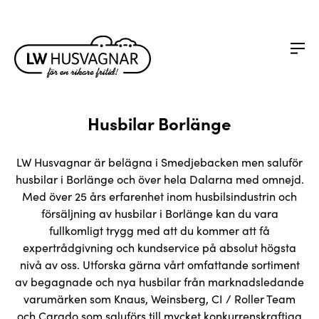
Husbilar Borlänge
LW Husvagnar är belägna i Smedjebacken men saluför
husbilar i Borlänge och över hela Dalarna med omnejd.
Med över 25 års erfarenhet inom husbilsindustrin och
försäljning av husbilar i Borlänge kan du vara
fullkomligt trygg med att du kommer att få
expertrådgivning och kundservice på absolut högsta
nivå av oss. Utforska gärna vårt omfattande sortiment
av begagnade och nya husbilar från marknadsledande
varumärken som Knaus, Weinsberg, CI / Roller Team
och Carado som saluförs till mycket konkurrenskraftiga