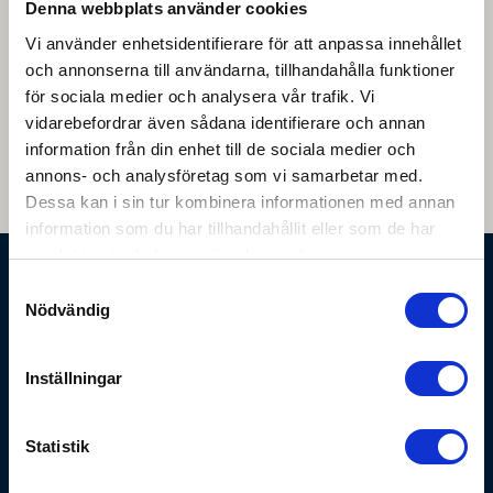
Denna webbplats använder cookies
Vi använder enhetsidentifierare för att anpassa innehållet
Hitta till oss
och annonserna till användarna, tillhandahålla funktioner
för sociala medier och analysera vår trafik. Vi
LW Husvagnar AB
vidarebefordrar även sådana identifierare och annan
Adress:
Vargstigen 4, 777 34 Smedjebacken
information från din enhet till de sociala medier och
Telefon:
0223-15535
annons- och analysföretag som vi samarbetar med.
E-post:
kontakt@lwhusvagnar.se
Dessa kan i sin tur kombinera informationen med annan
information som du har tillhandahållit eller som de har
samlat in när du har använt deras tjänster.
Ordinarie öppettider
Samtyckesval
Nödvändig
Butik April - Juni
Mån - Tor
9.30 - 18.00
Inställningar
Fre
9.30 - 17.00
Lör
10.00 - 14.00
Statistik
Verkstad