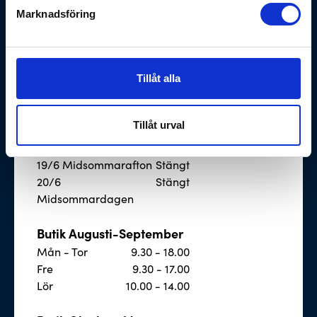
Mån - Fre
7.30 - 16.30
Marknadsföring
Butik Juli
Mån - Tor
9.30 - 18.00
Fre
9.30 - 17.00
Tillåt alla
Lör
Stängt
Tillåt urval
Avvikande öppettider
18/6
9.30-15.00
19/6 Midsommarafton
Stängt
20/6
Stängt
Midsommardagen
Butik Augusti-September
Mån - Tor
9.30 - 18.00
Fre
9.30 - 17.00
Lör
10.00 - 14.00