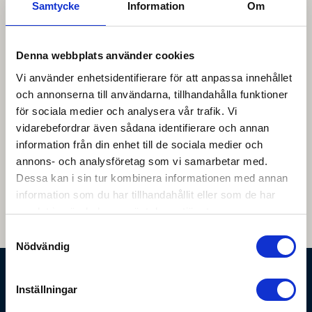
Samtycke
Information
Om
Denna webbplats använder cookies
Vi använder enhetsidentifierare för att anpassa innehållet
och annonserna till användarna, tillhandahålla funktioner
för sociala medier och analysera vår trafik. Vi
vidarebefordrar även sådana identifierare och annan
Hitta till oss
information från din enhet till de sociala medier och
annons- och analysföretag som vi samarbetar med.
LW Husvagnar AB
Dessa kan i sin tur kombinera informationen med annan
Adress:
Vargstigen 4, 777 34 Smedjebacken
information som du har tillhandahållit eller som de har
Telefon:
0223-15535
samlat in när du har använt deras tjänster.
E-post:
kontakt@lwhusvagnar.se
Samtyckesval
Nödvändig
Ordinarie öppettider
Inställningar