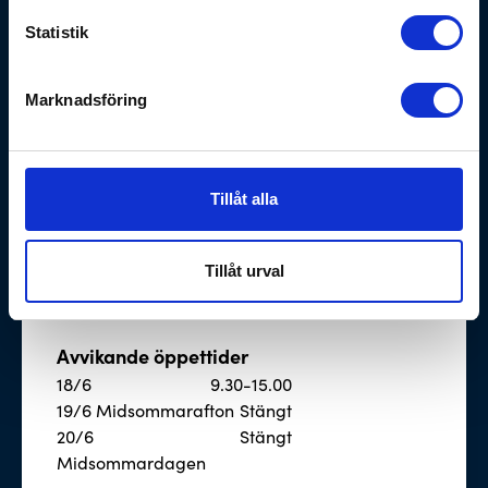
Butik April - Juni
Mån - Tor
9.30 - 18.00
Statistik
Fre
9.30 - 17.00
Lör
10.00 - 14.00
Marknadsföring
Verkstad
Mån - Fre
7.30 - 16.30
Tillåt alla
Butik Juli
Mån - Tor
9.30 - 18.00
Tillåt urval
Fre
9.30 - 17.00
Lör
Stängt
Avvikande öppettider
18/6
9.30-15.00
19/6 Midsommarafton
Stängt
20/6
Stängt
Midsommardagen