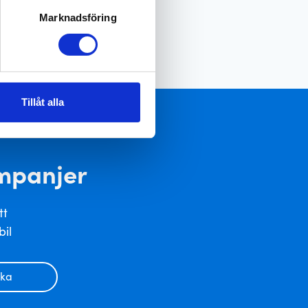
Marknadsföring
Tillåt alla
ampanjer
tt
bil
cka