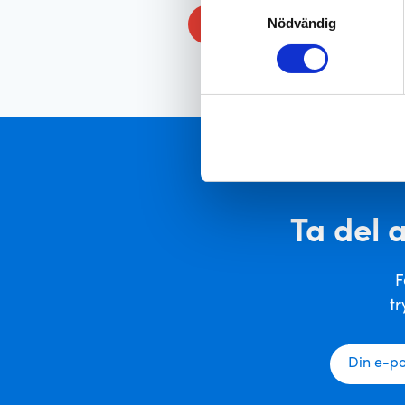
Samtyckesval
Boka din service idag
Nödvändig
Ta del 
F
tr