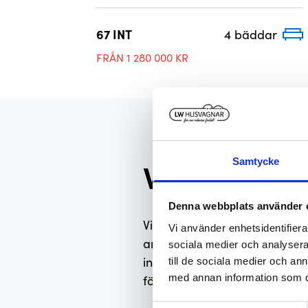
67 INT
4 bäddar
FRÅN 1 280 000 KR
Välkommen t
Samtycke
Denna webbplats använder 
Vi utför service och reparatio
Vi använder enhetsidentifierar
annat monterar vi även back
sociala medier och analysera 
installerar hydrauliska stödb
till de sociala medier och a
med annan information som du 
förekommande arbeten är årlig