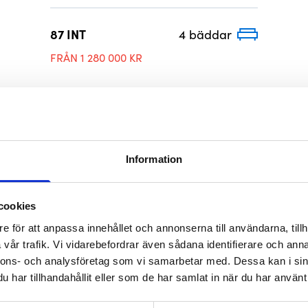
87 INT
4 bäddar
FRÅN 1 280 000 KR
Information
ill vår verkstad
cookies
ner på bodelen av ditt fritidsfordon. Bland
e för att anpassa innehållet och annonserna till användarna, tillh
kamerasystem, solceller, AC samt
vår trafik. Vi vidarebefordrar även sådana identifierare och anna
en och byter däck. Andra vanligt
nnons- och analysföretag som vi samarbetar med. Dessa kan i sin
har tillhandahållit eller som de har samlat in när du har använt 
 service, fukttest och gasoltest.