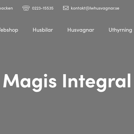
ebacken
0223-15535
kontakt@lwhusvagnar.se
ebshop
Husbilar
Husvagnar
Uthyrning
Magis Integral