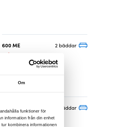
600 ME
2 bäddar
FRÅN 895 200 KR
Om
630 ME
3 bäddar
andahålla funktioner för
FRÅN 919 200 KR
n information från din enhet
 tur kombinera informationen