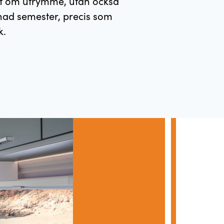
ott om utrymme, utan också
nad semester, precis som
k.