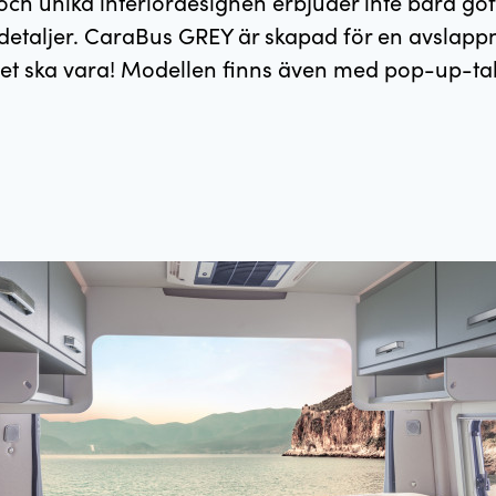
och unika interiördesignen erbjuder inte bara g
detaljer. CaraBus GREY är skapad för en avslapp
et ska vara! Modellen finns även med pop-up-ta