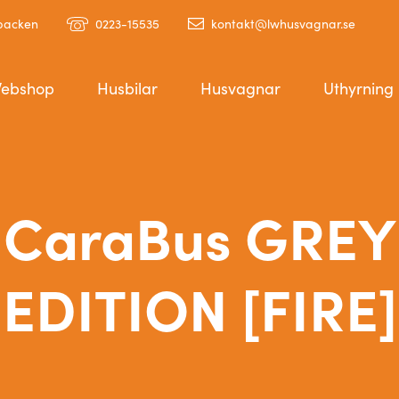
ebacken
0223-15535
kontakt@lwhusvagnar.se
ebshop
Husbilar
Husvagnar
Uthyrning
CaraBus GREY
EDITION [FIRE]