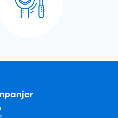
ampanjer
tt
bil