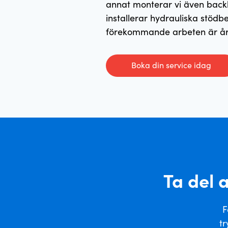
annat monterar vi även back
installerar hydrauliska stödb
förekommande arbeten är årlig
Boka din service idag
Ta del 
F
tr