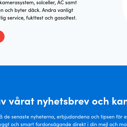
kamerasystem, solceller, AC samt
en och byter däck. Andra vanligt
 service, fukttest och gasoltest.
av vårat nyhetsbrev och k
å de senaste nyheterna, erbjudandena och tipsen för e
yggt och smart fordonsägande direkt i din mejl och mo