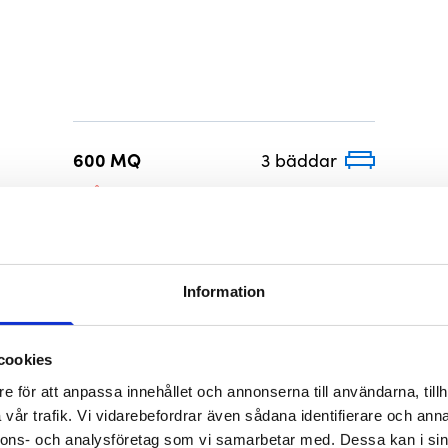
600 MQ
3 bäddar
FRÅN 876 200 KR
Information
cookies
600 MQH
5 bäddar
e för att anpassa innehållet och annonserna till användarna, tillh
FRÅN 984 200 KR
vår trafik. Vi vidarebefordrar även sådana identifierare och anna
nnons- och analysföretag som vi samarbetar med. Dessa kan i sin