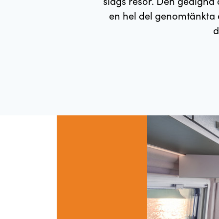
slags resor. Den gedigna 
en hel del genomtänkta 
d