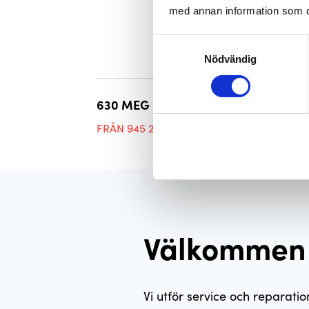
med annan information som du 
Samtyckesval
Nödvändig
630 MEG
2 bäddar
FRÅN 945 200 KR
Välkommen t
Vi utför service och reparatio